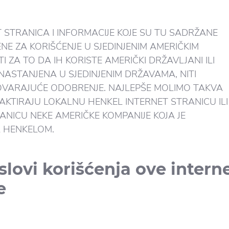
 STRANICA I INFORMACIJE KOJE SU TU SADRŽANE
NE ZA KORIŠĆENJE U SJEDINJENIM AMERIČKIM
I ZA TO DA IH KORISTE AMERIČKI DRŽAVLJANI ILI
NASTANJENA U SJEDINJENIM DRŽAVAMA, NITI
OVARAJUĆE ODOBRENJE. NAJLEPŠE MOLIMO TAKVA
AKTIRAJU LOKALNU HENKEL INTERNET STRANICU ILI
ANICU NEKE AMERIČKE KOMPANIJE KOJA JE
 HENKELOM.
slovi korišćenja ove intern
e