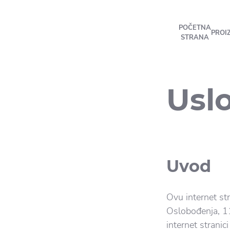
POČETNA
PROI
STRANA
Uslo
Uvod
Ovu internet st
Oslobođenja, 11
internet stranic