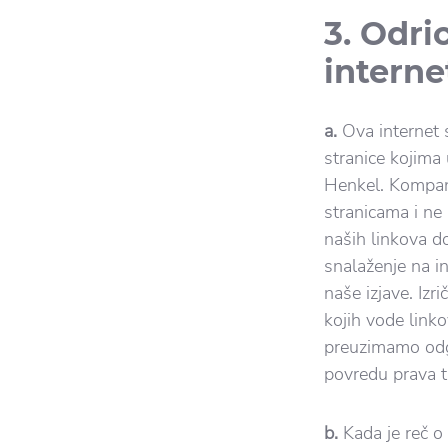
3. Odri
interne
a.
Ova internet s
stranice kojima u
Henkel. Kompani
stranicama i ne
naših linkova do
snalaženje na in
naše izjave. Izr
kojih vode linko
preuzimamo odgo
povredu prava tr
b.
Kada je reč o 