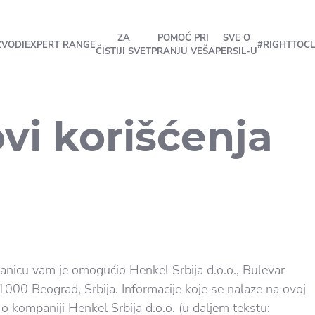
ZA
POMOĆ PRI
SVE O
ZVODI
EXPERT RANGE
#RIGHTTOC
ČISTIJI SVET
PRANJU VEŠA
PERSIL-U
vi korišćenja
ranicu vam je omogućio Henkel Srbija d.o.o., Bulevar
000 Beograd, Srbija. Informacije koje se nalaze na ovoj
i o kompaniji Henkel Srbija d.o.o. (u daljem tekstu: