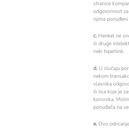
stranice kompani
odgovornost za s
njima ponuđeni 
c.
Henkel ne sno
ili druge intele
neki hiperlink.
d.
U slučaju por
nekom transakci
vlasnika odgovor
ili lica koje je
korisnika. Moli
ponuđača na veb
e.
Ovo odricanje 