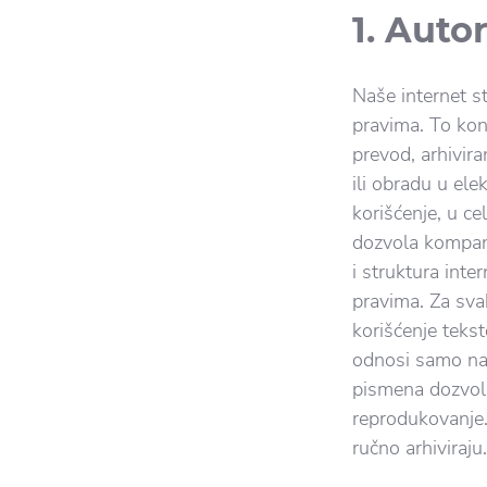
1. Auto
Naše internet s
pravima. To kon
prevod, arhivira
ili obradu u el
korišćenje, u ce
dozvola kompanij
i struktura int
pravima. Za sva
korišćenje tekst
odnosi samo na 
pismena dozvola
reprodukovanje. 
ručno arhiviraju.