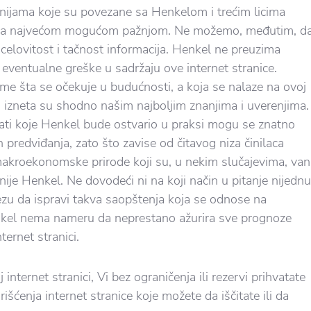
ijama koje su povezane sa Henkelom i trećim licima
 sa najvećom mogućom pažnjom. Ne možemo, međutim, d
celovitost i tačnost informacija. Henkel ne preuzima
eventualne greške u sadržaju ove internet stranice.
me šta se očekuje u budućnosti, a koja se nalaze na ovoj
i, izneta su shodno našim najboljim znanjima i uverenjima.
ati koje Henkel bude ostvario u praksi mogu se znatno
ih predviđanja, zato što zavise od čitavog niza činilaca
akroekonomske prirode koji su, u nekim slučajevima, van
ije Henkel. Ne dovodeći ni na koji način u pitanje nijednu
u da ispravi takva saopštenja koja se odnose na
kel nema nameru da neprestano ažurira sve prognoze
ternet stranici.
 internet stranici, Vi bez ograničenja ili rezervi prihvatate
išćenja internet stranice koje možete da iščitate ili da