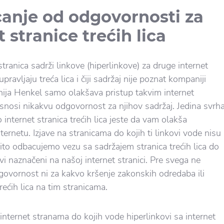
canje od odgovornosti za
t stranice trećih lica
tranica sadrži linkove (hiperlinkove) za druge internet
pravljaju treća lica i čiji sadržaj nije poznat kompaniji
ja Henkel samo olakšava pristup takvim internet
 snosi nikakvu odgovornost za njihov sadržaj. Jedina svrh
 internet stranica trećih lica jeste da vam olakša
ternetu. Izjave na stranicama do kojih ti linkovi vode nisu
ičito odbacujemo vezu sa sadržajem stranica trećih lica do
vi naznačeni na našoj internet stranici. Pre svega ne
vornost ni za kakvo kršenje zakonskih odredaba ili
ećih lica na tim stranicama.
internet stranama do kojih vode hiperlinkovi sa internet