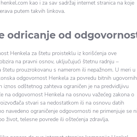
i henkel.com kao i za sav sadržaj internet stranica na koje
erava putem takvih linkova.
e odricanje od odgovornos
st Henkela za štetu proisteklu iz korišćenja ove
 obzira na pravni osnov, uključujući štetnu radnju –
a štetu prouzrokovanu s namerom ili nepažnom. U meri u
akonska odgovornost Henkela za povredu bitnih ugovornih
 iznos odštetnog zahteva ograničen je na predvidljivu
tiče na odgovornost Henkela na osnovu važećeg zakona o
oizvođača stvari sa nedostatkom ili na osnovu datih
dno navedeno ograničenje odgovornosti ne primenjuje se n
po život, telesne povrede ili oštećenja zdravlja.