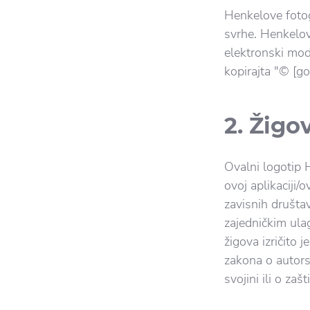
Henkelove fotog
svrhe. Henkelov
elektronski mod
kopirajta "© [g
2. Žigov
Ovalni logotip H
ovoj aplikaciji/
zavisnih društav
zajedničkim ula
žigova izričito 
zakona o autors
svojini ili o zašt