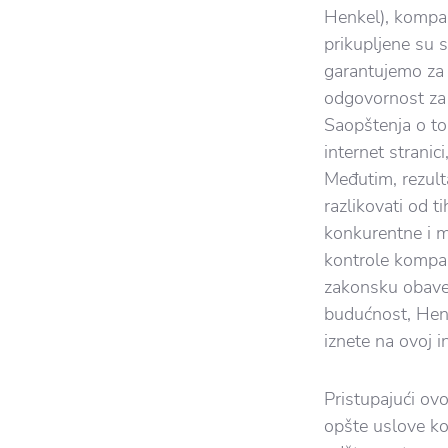
Henkel), kompan
prikupljene su
garantujemo za 
odgovornost za 
Saopštenja o to
internet stranic
Međutim, rezult
razlikovati od t
konkurentne i m
kontrole kompan
zakonsku obavez
budućnost, Hen
iznete na ovoj in
Pristupajući ovoj
opšte uslove kor