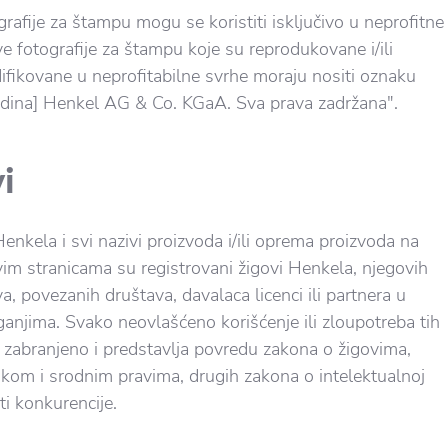
rafije za štampu mogu se koristiti isključivo u neprofitne
e fotografije za štampu koje su reprodukovane i/ili
ifikovane u neprofitabilne svrhe moraju nositi oznaku
odina] Henkel AG & Co. KGaA. Sva prava zadržana".
i
enkela i svi nazivi proizvoda i/ili oprema proizvoda na
ovim stranicama su registrovani žigovi Henkela, njegovih
a, povezanih društava, davalaca licenci ili partnera u
ganjima. Svako neovlašćeno korišćenje ili zloupotreba tih
je zabranjeno i predstavlja povredu zakona o žigovima,
kom i srodnim pravima, drugih zakona o intelektualnoj
iti konkurencije.