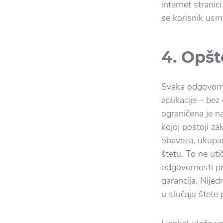
internet stranic
se korisnik usm
4. Opšt
Svaka odgovorno
aplikacije – bez
ograničena je n
kojoj postoji z
obaveza, ukupan
štetu. To ne u
odgovornosti pr
garancija. Nije
u slučaju štete 