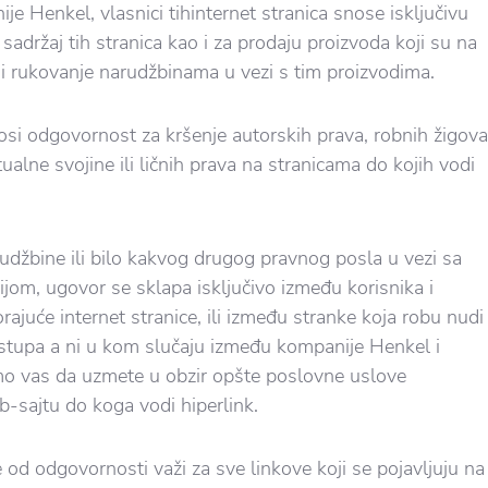
je Henkel, vlasnici tihinternet stranica snose isključivu
adržaj tih stranica kao i za prodaju proizvoda koji su na
i rukovanje narudžbinama u vezi s tim proizvodima.
si odgovornost za kršenje autorskih prava, robnih žigova
ktualne svojine ili ličnih prava na stranicama do kojih vodi
udžbine ili bilo kakvog drugog pravnog posla u vezi sa
jom, ugovor se sklapa isključivo između korisnika i
ajuće internet stranice, ili između stranke koja robu nudi
 zastupa a ni u kom slučaju između kompanije Henkel i
mo vas da uzmete u obzir opšte poslovne uslove
-sajtu do koga vodi hiperlink.
od odgovornosti važi za sve linkove koji se pojavljuju na