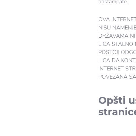
odštampate.
OVA INTERNET
NISU NAMENJE
DRŽAVAMA NIT
LICA STALNO 
POSTOJI ODG
LICA DA KONT
INTERNET STR
POVEZANA SA
Opšti u
stranic