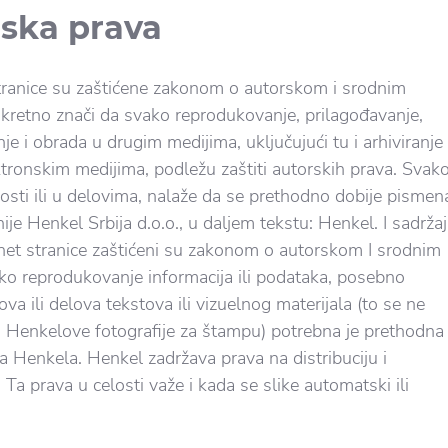
rska prava
tranice su zaštićene zakonom o autorskom i srodnim
kretno znači da svako reprodukovanje, prilagođavanje,
nje i obrada u drugim medijima, uključujući tu i arhiviranje
ektronskim medijima, podležu zaštiti autorskih prava. Svak
losti ili u delovima, nalaže da se prethodno dobije pismen
e Henkel Srbija d.o.o., u daljem tekstu: Henkel. I sadržaj
ernet stranice zaštićeni su zakonom o autorskom I srodnim
ko reprodukovanje informacija ili podataka, posebno
ova ili delova tekstova ili vizuelnog materijala (to se ne
Henkelove fotografije za štampu) potrebna je prethodna
 Henkela. Henkel zadržava prava na distribuciju i
Ta prava u celosti važe i kada se slike automatski ili