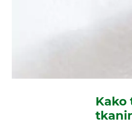
Kako t
tkani