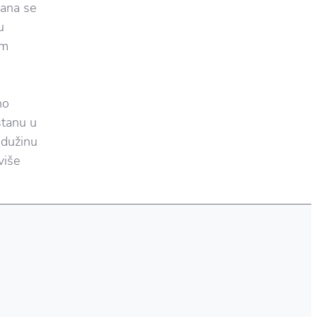
kana se
u
om
no
stanu u
 dužinu
više