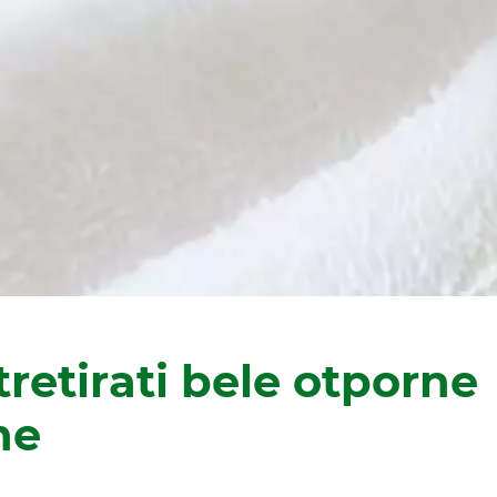
retirati bele otporne
ne