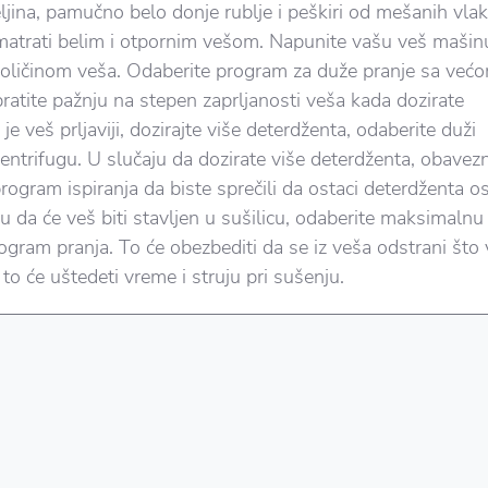
eljina, pamučno belo donje rublje i peškiri od mešanih vla
atrati belim i otpornim vešom. Napunite vašu veš mašin
ličinom veša. Odaberite program za duže pranje sa već
ratite pažnju na stepen zaprljanosti veša kada dozirate
je veš prljaviji, dozirajte više deterdženta, odaberite duži
centrifugu. U slučaju da dozirate više deterdženta, obavez
rogram ispiranja da biste sprečili da ostaci deterdženta o
ju da će veš biti stavljen u sušilicu, odaberite maksimalnu
ogram pranja. To će obezbediti da se iz veša odstrani što 
 to će uštedeti vreme i struju pri sušenju.