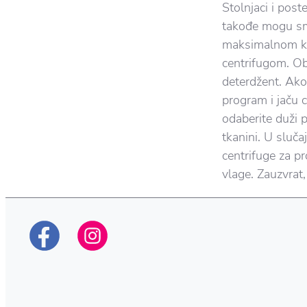
Stolnjaci i post
takođe mogu sm
maksimalnom ko
centrifugom. Ob
deterdžent. Ako 
program i jaču 
odaberite duži p
tkanini. U sluča
centrifuge za pr
vlage. Zauzvrat,