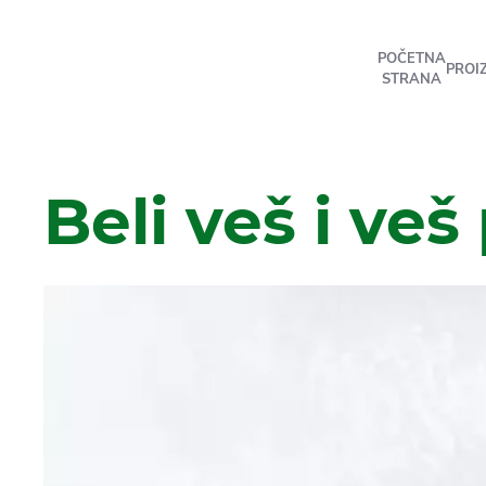
POČETNA
PROI
STRANA
Beli veš i veš