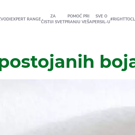
ZA
POMOĆ PRI
SVE O
ZVODI
EXPERT RANGE
#RIGHTTOC
ČISTIJI SVET
PRANJU VEŠA
PERSIL-U
 postojanih boj