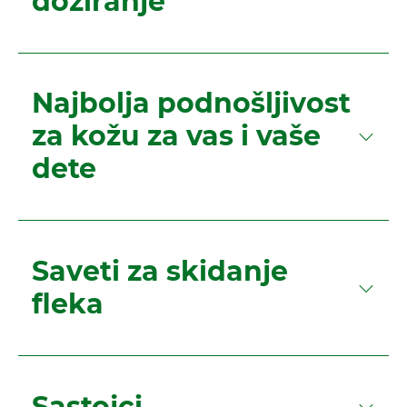
doziranje
Najbolja podnošljivost
za kožu za vas i vaše
dete
Saveti za skidanje
fleka
Sastojci