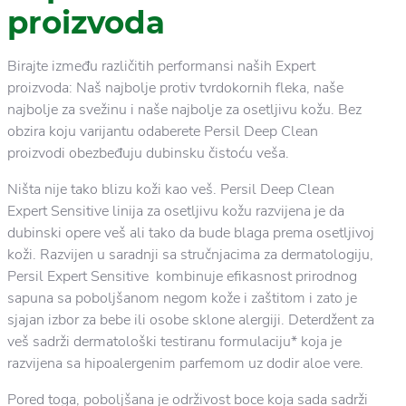
proizvoda
Birajte između različitih performansi naših Expert
proizvoda: Naš najbolje protiv tvrdokornih fleka, naše
najbolje za svežinu i naše najbolje za osetljivu kožu. Bez
obzira koju varijantu odaberete Persil Deep Clean
proizvodi obezbeđuju dubinsku čistoću veša.
Ništa nije tako blizu koži kao veš. Persil Deep Clean
Expert Sensitive linija za osetljivu kožu razvijena je da
dubinski opere veš ali tako da bude blaga prema osetljivoj
koži. Razvijen u saradnji sa stručnjacima za dermatologiju,
Persil Expert Sensitive kombinuje efikasnost prirodnog
sapuna sa poboljšanom negom kože i zaštitom i zato je
sjajan izbor za bebe ili osobe sklone alergiji. Deterdžent za
veš sadrži dermatološki testiranu formulaciju* koja je
razvijena sa hipoalergenim parfemom uz dodir aloe vere.
Pored toga, poboljšana je održivost boce koja sada sadrži