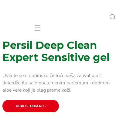
Mobile navigation
Persil Deep Clean
Expert Sensitive gel
Uverite se u dubinsku čistoću veša zahvaljujući
deterdžentu sa hipoalergenim parfemom i dodirom
aloe vere koji je blag prema koži.
KUPITE ODMAH