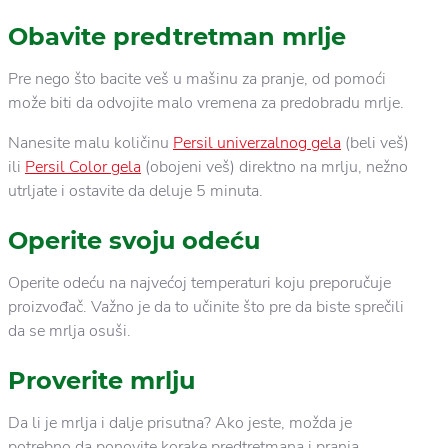
Obavite predtretman mrlje
Pre nego što bacite veš u mašinu za pranje, od pomoći
može biti da odvojite malo vremena za predobradu mrlje.
Nanesite malu količinu
Persil univerzalnog gela
(beli veš)
ili
Persil Color gela
(obojeni veš) direktno na mrlju, nežno
utrljate i ostavite da deluje 5 minuta.
Operite svoju odeću
Operite odeću na najvećoj temperaturi koju preporučuje
proizvođač. Važno je da to učinite što pre da biste sprečili
da se mrlja osuši.
Proverite mrlju
Da li je mrlja i dalje prisutna? Ako jeste, možda je
potrebno da ponovite korake predtretmana i pranja.