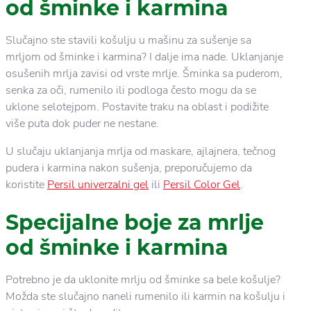
od šminke i karmina
Slučajno ste stavili košulju u mašinu za sušenje sa
mrljom od šminke i karmina? I dalje ima nade. Uklanjanje
osušenih mrlja zavisi od vrste mrlje. Šminka sa puderom,
senka za oči, rumenilo ili podloga često mogu da se
uklone selotejpom. Postavite traku na oblast i podižite
više puta dok puder ne nestane.
U slučaju uklanjanja mrlja od maskare, ajlajnera, tečnog
pudera i karmina nakon sušenja, preporučujemo da
koristite
Persil univerzalni gel
ili
Persil Color Gel
.
Specijalne boje za mrlje
od šminke i karmina
Potrebno je da uklonite mrlju od šminke sa bele košulje?
Možda ste slučajno naneli rumenilo ili karmin na košulju i