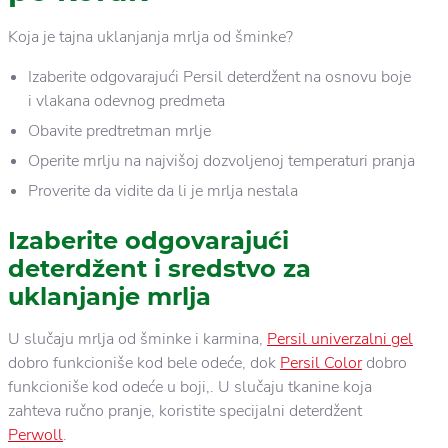
Koja je tajna uklanjanja mrlja od šminke?
Izaberite odgovarajući Persil deterdžent na osnovu boje
i vlakana odevnog predmeta
Obavite predtretman mrlje
Operite mrlju na najvišoj dozvoljenoj temperaturi pranja
Proverite da vidite da li je mrlja nestala
Izaberite odgovarajući
deterdžent i sredstvo za
uklanjanje mrlja
U slučaju mrlja od šminke i karmina,
Persil univerzalni gel
dobro funkcioniše kod bele odeće, dok
Persil Color
dobro
funkcioniše kod odeće u boji,. U slučaju tkanine koja
zahteva ručno pranje, koristite specijalni deterdžent
Perwoll
.