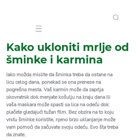
Mobile navigation
Kako ukloniti mrlje od
šminke i karmina
Iako možda mislite da šminka treba da ostane na
licu celog dana, ponekad se ona prenese na
pogrešna mesta. Vaš karmin može da zaprlja
okovratnik dok menjate košulju na kraju dana ili
vaša maskara može spasti sa lica na odeću dok
plačete gledajući tužan film. Bez obzira na to koju
vrstu šminke koristite, njeno brzo uklanjanje može
vam pomoći da sačuvate svoju odeću. Evo šta treba
da znate.