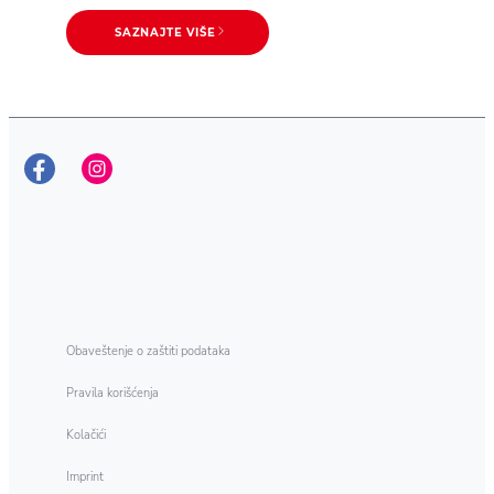
SAZNAJTE VIŠE
SAZNAJTE VIŠE
Kako ukloniti mrlje od kafe i
čaja
Obaveštenje o zaštiti podataka
Pravila korišćenja
Kolačići
Imprint