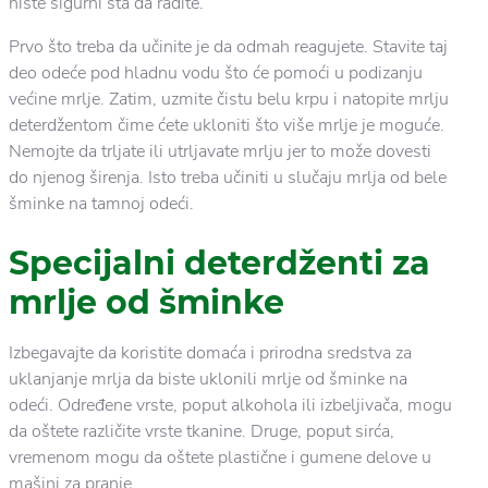
niste sigurni šta da radite.
Prvo što treba da učinite je da odmah reagujete. Stavite taj
deo odeće pod hladnu vodu što će pomoći u podizanju
većine mrlje. Zatim, uzmite čistu belu krpu i natopite mrlju
deterdžentom čime ćete ukloniti što više mrlje je moguće.
Nemojte da trljate ili utrljavate mrlju jer to može dovesti
do njenog širenja. Isto treba učiniti u slučaju mrlja od bele
šminke na tamnoj odeći.
Specijalni deterdženti za
mrlje od šminke
Izbegavajte da koristite domaća i prirodna sredstva za
uklanjanje mrlja da biste uklonili mrlje od šminke na
odeći. Određene vrste, poput alkohola ili izbeljivača, mogu
da oštete različite vrste tkanine. Druge, poput sirća,
vremenom mogu da oštete plastične i gumene delove u
mašini za pranje.