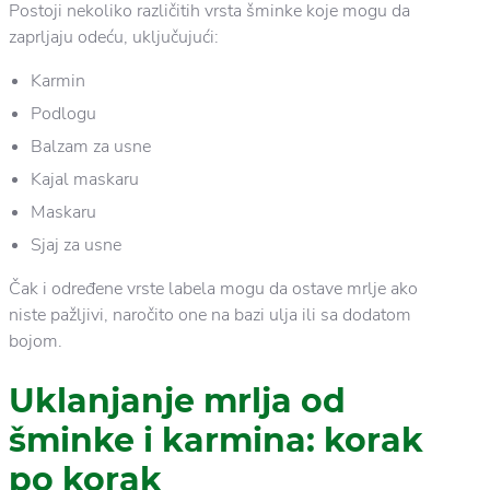
Postoji nekoliko različitih vrsta šminke koje mogu da
zaprljaju odeću, uključujući:
Karmin
Podlogu
Balzam za usne
Kajal maskaru
Maskaru
Sjaj za usne
Čak i određene vrste labela mogu da ostave mrlje ako
niste pažljivi, naročito one na bazi ulja ili sa dodatom
bojom.
Uklanjanje mrlja od
šminke i karmina: korak
po korak