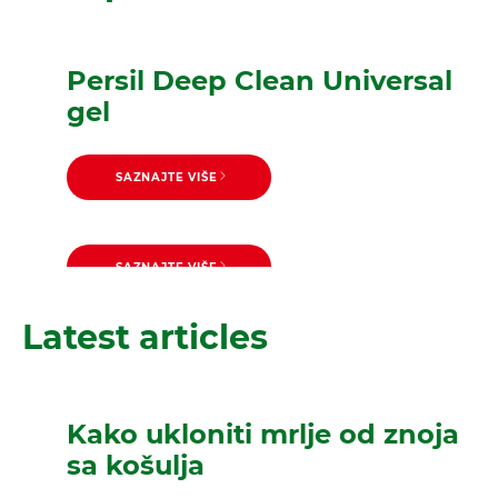
Persil Deep Clean Universal
gel
SAZNAJTE VIŠE
SAZNAJTE VIŠE
Persil Deep Clean Power
SAZNAJTE VIŠE
Persil Deep Clean Universal
Color gel
Latest articles
prašak
Kako ukloniti mrlje od znoja
sa košulja