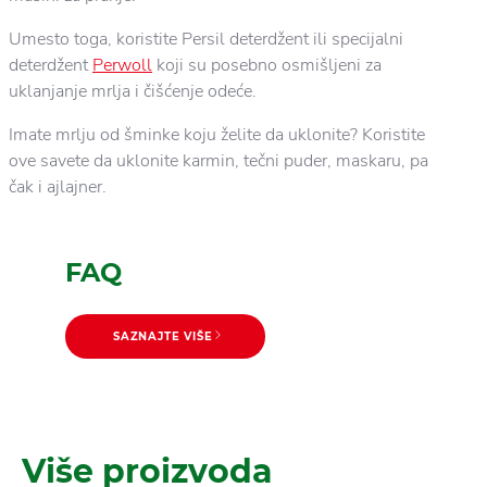
Umesto toga, koristite Persil deterdžent ili specijalni
deterdžent
Perwoll
koji su posebno osmišljeni za
uklanjanje mrlja i čišćenje odeće.
Imate mrlju od šminke koju želite da uklonite? Koristite
ove savete da uklonite karmin, tečni puder, maskaru, pa
čak i ajlajner.
FAQ
SAZNAJTE VIŠE
SAZNAJTE VIŠE
Trikovi za pranje
Više proizvoda