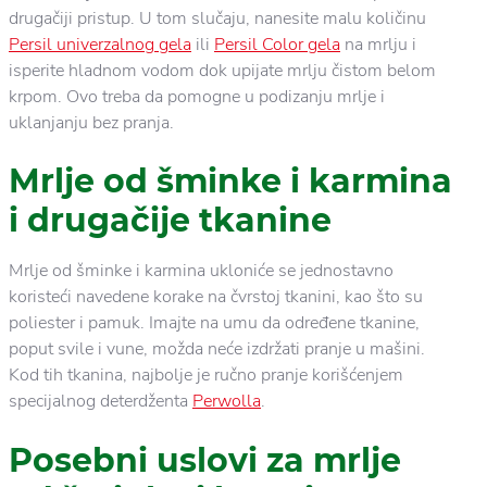
drugačiji pristup. U tom slučaju, nanesite malu količinu
Persil univerzalnog gela
ili
Persil Color gela
na mrlju i
isperite hladnom vodom dok upijate mrlju čistom belom
krpom. Ovo treba da pomogne u podizanju mrlje i
uklanjanju bez pranja.
Mrlje od šminke i karmina
i drugačije tkanine
Mrlje od šminke i karmina ukloniće se jednostavno
koristeći navedene korake na čvrstoj tkanini, kao što su
poliester i pamuk. Imajte na umu da određene tkanine,
poput svile i vune, možda neće izdržati pranje u mašini.
Kod tih tkanina, najbolje je ručno pranje korišćenjem
specijalnog deterdženta
Perwolla
.
Posebni uslovi za mrlje