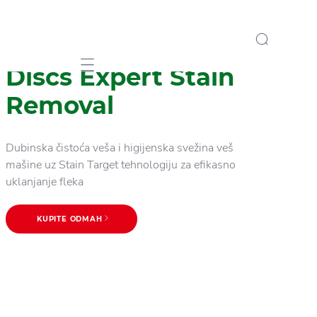
Persil Deep Clean 4in1
Discs Expert Stain
Mobile navigation
Removal
Dubinska čistoća veša i higijenska svežina veš
mašine uz Stain Target tehnologiju za efikasno
uklanjanje fleka
KUPITE ODMAH